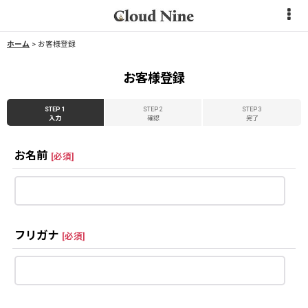
ホーム
>
お客様登録
お客様登録
STEP 1
STEP 2
STEP 3
入力
確認
完了
お名前
[
必須
]
フリガナ
[
必須
]