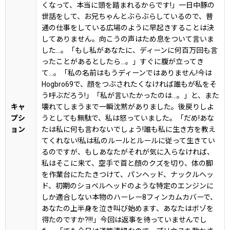
くなって、本当に頭を踏まれるからです!」一日中豚の
世話をして、お兄ちゃんとぶらぶらしているので、普
通の仕事をしている広場のように早起きすることは決
してありません。向こうの声はため息をついて言いま
した...。「もし私があなたに、ディーンに何百万回も言
ったことがあるとしたら...。」すぐに腹が立ってき
て...。「私の名前はもうディーンではありません!今は
Hogbro69で、顔をつぶされたくなければ誰もが私をそ
う呼ぶだろう!」「私が言いたかったのは...。」と、また
キャ
壊れてしまうまで一瞬沈黙がありました。後戻りしよ
プシ
うとしても無駄で、私は怒っていました。「だめ!あな
ョン
たは私に何も言わないでしょう!誰も私に生き方を教え
てくれない!私は私のルールとルールに従って生きてい
るのですが、もしあなたがそれが気に入らなければ、
私はそこに来て、空手で首と顔のクズを切り、体の脚
を作業台にたたきつけて、パンヘッド、ナックルヘッ
ド、初期のショベルヘッドのような特定のエンジンに
しか適合しない本物のハーレー8フィンカムカバーで、
あなたの上半身を泣き叫び始めます、あなたはボゾを
得たのですか?!!!」今回は返事を待っていませんでし