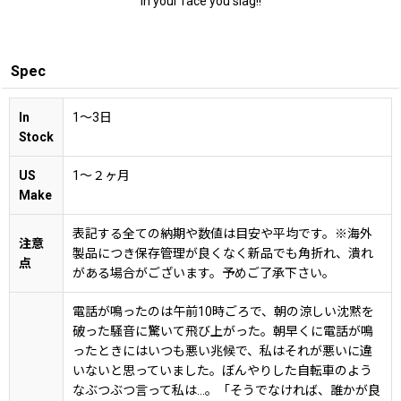
In your face you slag!!
Spec
In
1〜3日
Stock
US
1〜２ヶ月
Make
表記する全ての納期や数値は目安や平均です。※海外
注意
製品につき保存管理が良くなく新品でも角折れ、潰れ
点
がある場合がございます。予めご了承下さい。
電話が鳴ったのは午前10時ごろで、朝の涼しい沈黙を
破った騒音に驚いて飛び上がった。朝早くに電話が鳴
ったときにはいつも悪い兆候で、私はそれが悪いに違
いないと思っていました。ぼんやりした自転車のよう
なぶつぶつ言って私は...。「そうでなければ、誰かが良