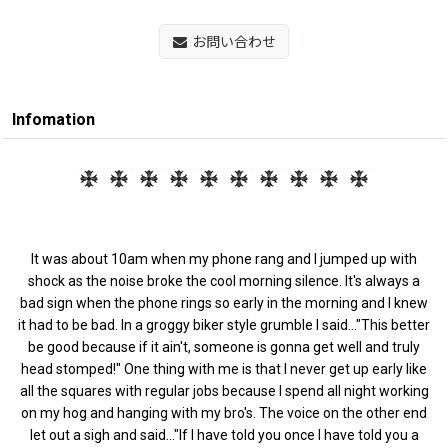
お問い合わせ
Infomation
It was about 10am when my phone rang and I jumped up with
shock as the noise broke the cool morning silence. It's always a
bad sign when the phone rings so early in the morning and I knew
it had to be bad. In a groggy biker style grumble I said..."This better
be good because if it ain't, someone is gonna get well and truly
head stomped!" One thing with me is that I never get up early like
all the squares with regular jobs because I spend all night working
on my hog and hanging with my bro's. The voice on the other end
let out a sigh and said..."If I have told you once I have told you a