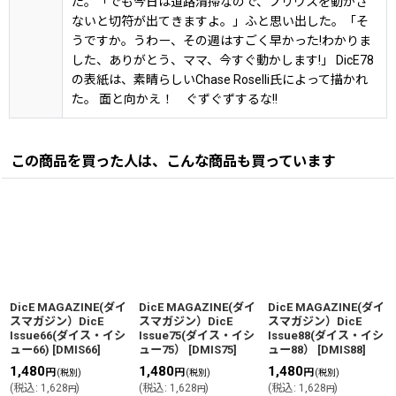
た。「でも今日は道路清掃なので、プリウスを動かさ
ないと切符が出てきますよ。」ふと思い出した。「そ
うですか。うわー、その週はすごく早かった!わかりま
した、ありがとう、ママ、今すぐ動かします!」 DicE78
の表紙は、素晴らしいChase Roselli氏によって描かれ
た。 面と向かえ！ ぐずぐずするな!!
この商品を買った人は、こんな商品も買っています
DicE MAGAZINE(ダイ
DicE MAGAZINE(ダイ
DicE MAGAZINE(ダイ
スマガジン）DicE
スマガジン）DicE
スマガジン）DicE
Issue66(ダイス・イシ
Issue75(ダイス・イシ
Issue88(ダイス・イシ
ュー66)
[
DMIS66
]
ュー75）
[
DMIS75
]
ュー88）
[
DMIS88
]
1,480
1,480
1,480
円
円
円
(税別)
(税別)
(税別)
(
税込
:
1,628
)
(
税込
:
1,628
)
(
税込
:
1,628
)
円
円
円