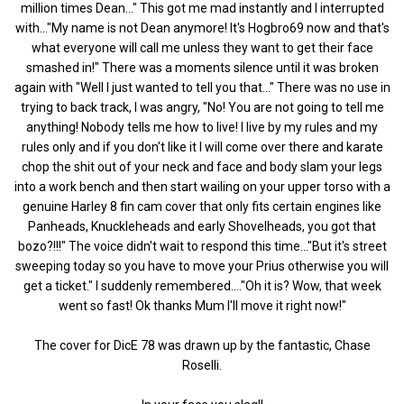
million times Dean..." This got me mad instantly and I interrupted
with..."My name is not Dean anymore! It's Hogbro69 now and that's
what everyone will call me unless they want to get their face
smashed in!" There was a moments silence until it was broken
again with "Well I just wanted to tell you that..." There was no use in
trying to back track, I was angry, "No! You are not going to tell me
anything! Nobody tells me how to live! I live by my rules and my
rules only and if you don't like it I will come over there and karate
chop the shit out of your neck and face and body slam your legs
into a work bench and then start wailing on your upper torso with a
genuine Harley 8 fin cam cover that only fits certain engines like
Panheads, Knuckleheads and early Shovelheads, you got that
bozo?!!!" The voice didn't wait to respond this time..."But it's street
sweeping today so you have to move your Prius otherwise you will
get a ticket." I suddenly remembered...."Oh it is? Wow, that week
went so fast! Ok thanks Mum I'll move it right now!"
The cover for DicE 78 was drawn up by the fantastic, Chase
Roselli.