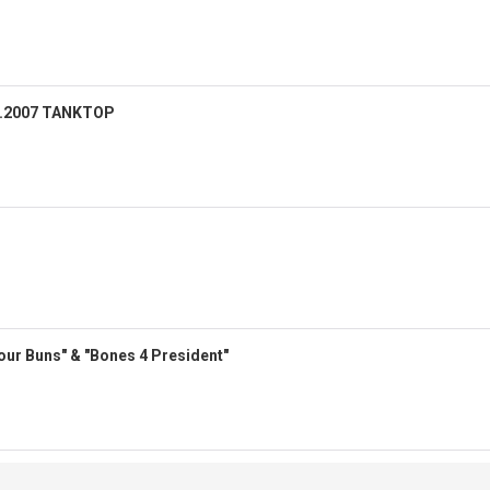
S.2007 TANKTOP
our Buns" & "Bones 4 President"