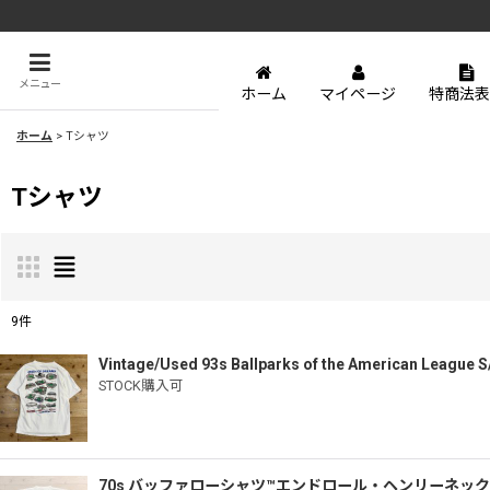
メニュー
ホーム
マイページ
特商法表
ホーム
>
Tシャツ
Tシャツ
9
件
表示数
:
Vintage/Used 93s Ballparks of the American League S/
STOCK購入可
並び順
:
70s バッファローシャツ™️エンドロール・ヘンリーネッ