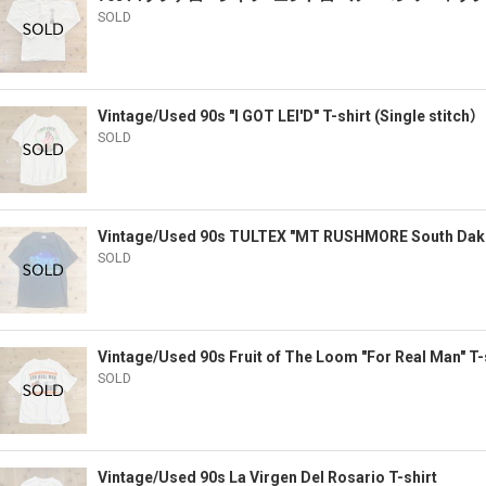
SOLD
Vintage/Used 90s "I GOT LEI'D" T-shirt (Single stitch）
SOLD
Vintage/Used 90s TULTEX "MT RUSHMORE South Dakot
SOLD
Vintage/Used 90s Fruit of The Loom "For Real Man" T-s
SOLD
Vintage/Used 90s La Virgen Del Rosario T-shirt