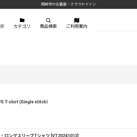
岡崎市の古着屋・クラウドナイン
示
カテゴリ
商品検索
ご利用案内
S T-shirt (Single stitch）
ク・ロングスリーブTシャツ
[
VT20241013
]