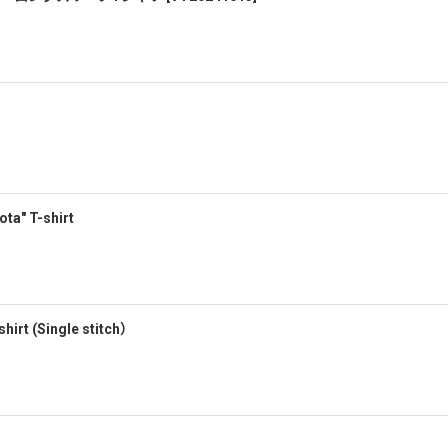
絞り込む
a" T-shirt
hirt (Single stitch）