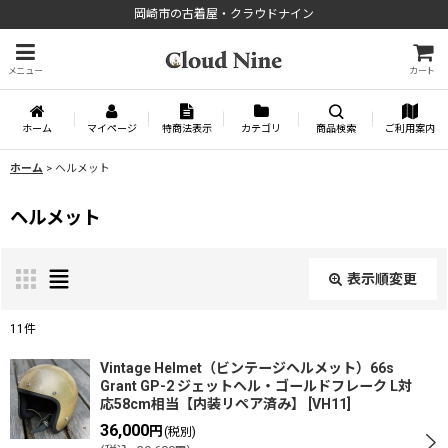
岡崎市の古着屋・クラウドナイン
メニュー
カート
ホーム
マイページ
特商法表示
カテゴリ
商品検索
ご利用案内
ホーム
>
ヘルメット
ヘルメット
表示順変更
閉じる
11
件
表示数
:
Vintage Helmet（ビンテージヘルメット）66s
Grant GP-2 ジェットヘル・ゴールドフレーク L対
応58cm相当【内装リペア済み】
[
VH11
]
並び順
:
36,000
円
(税別)