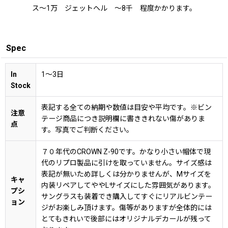
ス〜1万 ジェットヘル 〜8千 程度かかります。
Spec
In
1〜3日
Stock
表記する全ての納期や数値は目安や平均です。※ビン
注意
テージ商品につき説明欄に書ききれない傷がありま
点
す。写真でご判断ください。
７０年代のCROWN Z-90です。かなり小さい帽体で現
代のリプロ製品に引けを取っていません。サイズ感は
表記が無いため詳しくは分かりませんが、Mサイズを
キャ
内装リペアしてややLサイズにした雰囲気があります。
プシ
サングラスも装着でき購入してすぐにリアルビンテー
ョン
ジがお楽しみ頂けます。傷等がありますが全体的には
とてもきれいで後部にはオリジナルデカールが残って