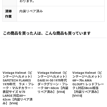
おります。
清掃
内装リペア済み
作業
この商品を買った人は、こんな商品も買っています
Vintage Helmet（ビ
Vintage Helmet（ビ
Vintage Helmet（ビ
ンテージヘルメット）
ンテージヘルメット）
ンテージヘルメット）
SAFETECH FLAMES
DAIEI H-50 1970年代
68〜70s AMA
1970年代 ラメ・フレ
ダークグリーン・フレ
GLOUP1 レッドフレー
ーク・マルチカラー・
ーク 58〜60cm【内装
ク L対応58cm相当
表記サイズ 9/73
リペア済み】
[
VH4
]
【内装リペア済み】
LARGE 対応60〜
[
VH10
]
62cm【内装リペア済
み】
[
VH6
]