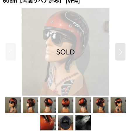
60cm【内装リペア済み】
[
VH4
]