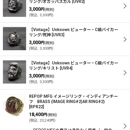
リング/オカッパスカル
[
UVR2
]
3,000
円
(税別)
(
税込
:
3,300
)
円
【Vintage】Unknown ピューター・C級バイカー
リング/死神
[
UVR3
]
3,000
円
(税別)
(
税込
:
3,300
)
円
【Vintage】Unknown ピューター・C級バイカー
リング/キリスト
[
UVR4
]
3,000
円
(税別)
(
税込
:
3,300
)
円
REPOP MFG イメージリング・インディアンチー
フ BRASS (IMAGE RING#2)AR RING#2)
[
RPR22
]
18,400
円
(税別)
(
税込
:
20,240
)
円