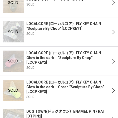
SOLD
LOCALCORE (ローカルコア）FLY KEY CHAIN
"Sculpture By Chop"
[
LCCPKEY1
]
SOLD
LOCALCORE (ローカルコア）FLY KEY CHAIN
Glow in the dark "Sculpture By Chop"
[
LCCPKEY2
]
SOLD
LOCALCORE (ローカルコア）FLY KEY CHAIN
Glow in the dark Green "Sculpture By Chop"
[
LCCPKEY3
]
SOLD
DOG TOWN(ドッグタウン）ENAMEL PIN / RAT
[
DTPIN2
]