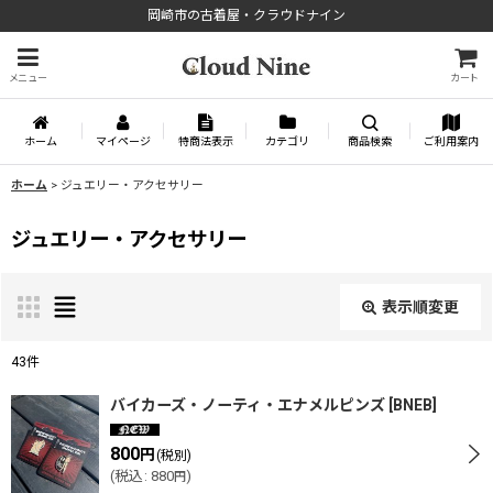
岡崎市の古着屋・クラウドナイン
メニュー
カート
ホーム
マイページ
特商法表示
カテゴリ
商品検索
ご利用案内
ホーム
>
ジュエリー・アクセサリー
ジュエリー・アクセサリー
表示順変更
閉じる
43
件
表示数
:
バイカーズ・ノーティ・エナメルピンズ
[
BNEB
]
800
円
(税別)
並び順
:
(
税込
:
880
)
円