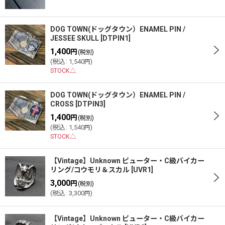
絞り込む
DOG TOWN(ドッグタウン）ENAMEL PIN /
JESSEE SKULL
[
DTPIN1
]
1,400
円
(税別)
(
税込
:
1,540
)
円
STOCK△
DOG TOWN(ドッグタウン）ENAMEL PIN /
CROSS
[
DTPIN3
]
1,400
円
(税別)
(
税込
:
1,540
)
円
STOCK△
【Vintage】Unknown ピューター・C級バイカー
リング/コウモリ＆スカル
[
UVR1
]
3,000
円
(税別)
(
税込
:
3,300
)
円
【Vintage】Unknown ピューター・C級バイカー