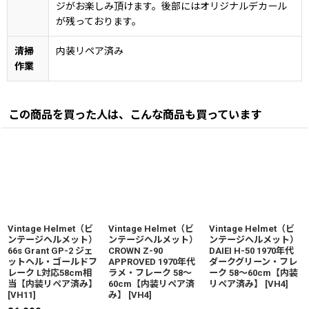
ジがお楽しみ頂けます。後部にはオリジナルデカール
が残っております。
清掃
内装リペア済み
作業
この商品を買った人は、こんな商品も買っています
Vintage Helmet（ビ
Vintage Helmet（ビ
Vintage Helmet（ビ
ンテージヘルメット）
ンテージヘルメット）
ンテージヘルメット）
66s Grant GP-2 ジェ
CROWN Z-90
DAIEI H-50 1970年代
ットヘル・ゴールドフ
APPROVED 1970年代
ダークグリーン・フレ
レーク L対応58cm相
ラメ・フレーク 58〜
ーク 58〜60cm【内装
当【内装リペア済み】
60cm【内装リペア済
リペア済み】
[
VH4
]
[
VH11
]
み】
[
VH4
]