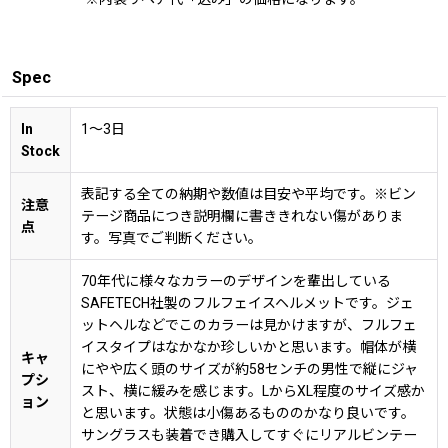
Spec
In
1〜3日
Stock
表記する全ての納期や数値は目安や平均です。※ビン
注意
テージ商品につき説明欄に書ききれない傷がありま
点
す。写真でご判断ください。
70年代に様々なカラーのデザインを輩出している
SAFETECH社製のフルフェイスヘルメットです。ジェ
ットヘルなどでこのカラーは見かけますが、フルフェ
イスタイプはなかなか珍しいかと思います。帽体が横
キャ
にやや広く頭のサイズが約58センチの男性で縦にジャ
プシ
スト、横に緩みを感じます。LからXL程度のサイズ感か
ョン
と思います。状態は小傷あるもののかなり良いです。
サングラスも装着でき購入してすぐにリアルビンテー