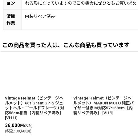
ョン
れる形になっていますのでこの機会にぜひともお買い求め
清掃
内装リペア済み
作業
この商品を買った人は、こんな商品も買っています
Vintage Helmet（ビンテージヘ
Vintage Helmet（ビンテージヘ
ルメット）66s Grant GP-2 ジェ
ルメット）MAXON MOTO 純正バ
ットヘル・ゴールドフレーク L対
イザー付き M対応57〜58cm【内
応58cm相当【内装リペア済み】
装リペア済み】
[
VH8
]
[
VH11
]
36,000
円
(税別)
(
税込
:
39,600
)
円