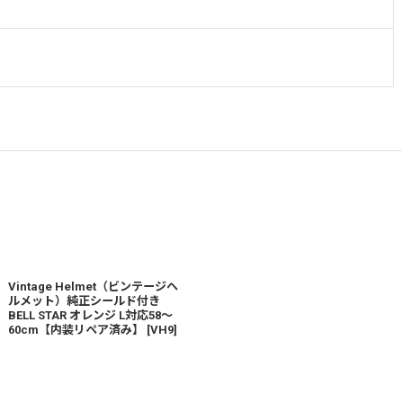
Vintage Helmet（ビンテージヘ
ルメット）純正シールド付き
BELL STAR オレンジ L対応58〜
60cm【内装リペア済み】
[
VH9
]