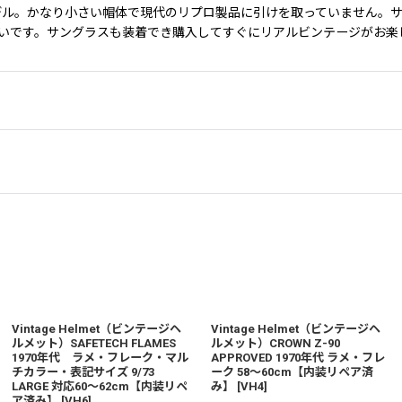
イの輸出モデル。かなり小さい帽体で現代のリプロ製品に引けを取っていませ
いです。サングラスも装着でき購入してすぐにリアルビンテージがお楽
Vintage Helmet（ビンテージヘ
Vintage Helmet（ビンテージヘ
ルメット）SAFETECH FLAMES
ルメット）CROWN Z-90
1970年代 ラメ・フレーク・マル
APPROVED 1970年代 ラメ・フレ
チカラー・表記サイズ 9/73
ーク 58〜60cm【内装リペア済
LARGE 対応60〜62cm【内装リペ
み】
[
VH4
]
ア済み】
[
VH6
]