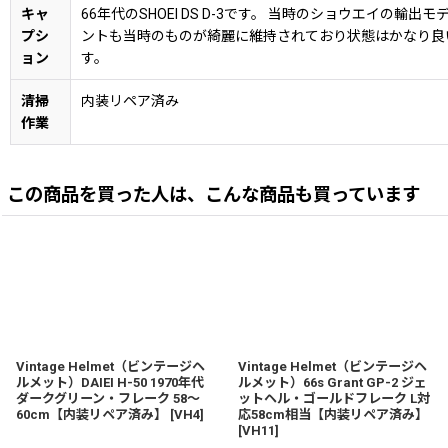
キャ
66年代のSHOEI DS D-3です。 当時のショウエ
プシ
ントも当時のものが綺麗に維持されており状態はかなり良
ョン
す。
清掃
内装リペア済み
作業
この商品を買った人は、こんな商品も買っています
Vintage Helmet（ビンテージヘ
Vintage Helmet（ビンテージヘ
ルメット）DAIEI H-50 1970年代
ルメット）66s Grant GP-2 ジェ
ダークグリーン・フレーク 58〜
ットヘル・ゴールドフレーク L対
60cm【内装リペア済み】
[
VH4
]
応58cm相当【内装リペア済み】
[
VH11
]