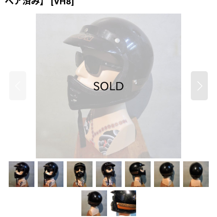
ペア済み】
[
VH8
]