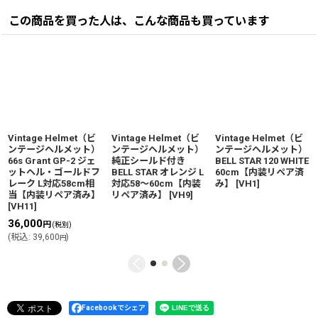
この商品を買った人は、こんな商品も買っています
Vintage Helmet（ビ
Vintage Helmet（ビ
Vintage Helmet（ビ
ンテージヘルメット）
ンテージヘルメット）
ンテージヘルメット）
66s Grant GP-2 ジェ
純正シールド付き
BELL STAR 120 WHITE
ットヘル・ゴールドフ
BELL STAR オレンジ L
60cm【内装リペア済
レーク L対応58cm相
対応58〜60cm【内装
み】
[
VH1
]
当【内装リペア済み】
リペア済み】
[
VH9
]
[
VH11
]
36,000
円
(税別)
(
税込
:
39,600
)
円
Facebookでシェア