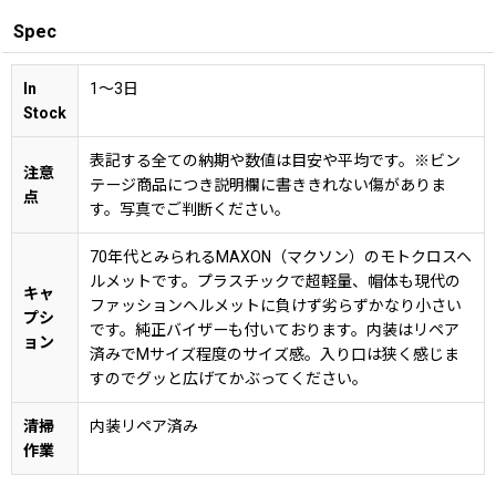
Spec
In
1〜3日
Stock
表記する全ての納期や数値は目安や平均です。※ビン
注意
テージ商品につき説明欄に書ききれない傷がありま
点
す。写真でご判断ください。
70年代とみられるMAXON（マクソン）のモトクロスヘ
ルメットです。プラスチックで超軽量、帽体も現代の
キャ
ファッションヘルメットに負けず劣らずかなり小さい
プシ
です。純正バイザーも付いております。内装はリペア
ョン
済みでMサイズ程度のサイズ感。入り口は狭く感じま
すのでグッと広げてかぶってください。
清掃
内装リペア済み
作業