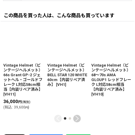
この商品を買った人は、こんな商品も買っています
Vintage Helmet（ビ
Vintage Helmet（ビ
Vintage Helmet（ビ
ンテージヘルメット）
ンテージヘルメット）
ンテージヘルメット）
66s Grant GP-2 ジェ
BELL STAR 120 WHITE
68〜70s AMA
ットヘル・ゴールドフ
60cm【内装リペア済
GLOUP1 レッドフレー
レーク L対応58cm相
み】
[
VH1
]
ク L対応58cm相当
当【内装リペア済み】
【内装リペア済み】
[
VH11
]
[
VH10
]
36,000
円
(税別)
(
税込
:
39,600
)
円