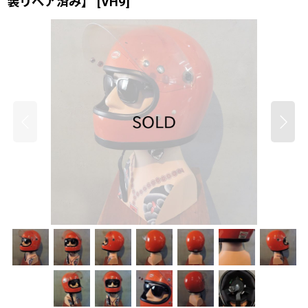
装リペア済み】
[
VH9
]