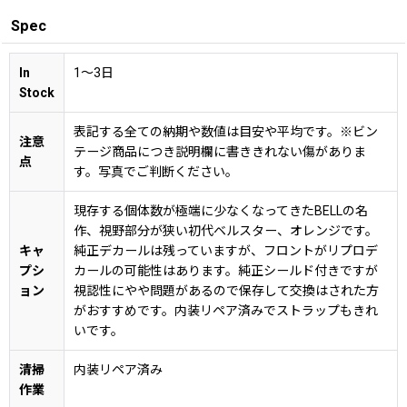
Spec
In
1〜3日
Stock
表記する全ての納期や数値は目安や平均です。※ビン
注意
テージ商品につき説明欄に書ききれない傷がありま
点
す。写真でご判断ください。
現存する個体数が極端に少なくなってきたBELLの名
作、視野部分が狭い初代ベルスター、オレンジです。
キャ
純正デカールは残っていますが、フロントがリプロデ
プシ
カールの可能性はあります。純正シールド付きですが
ョン
視認性にやや問題があるので保存して交換はされた方
がおすすめです。内装リペア済みでストラップもきれ
いです。
清掃
内装リペア済み
作業