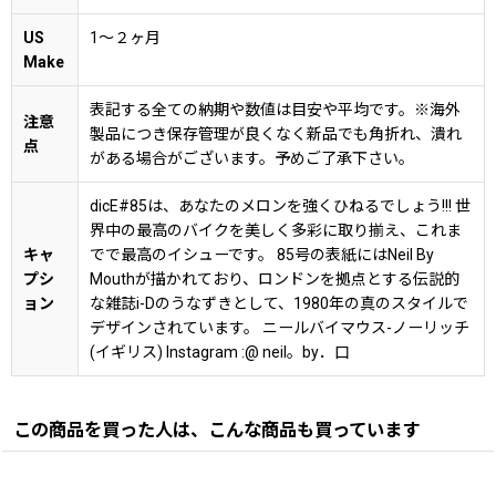
US
1〜２ヶ月
Make
表記する全ての納期や数値は目安や平均です。※海外
注意
製品につき保存管理が良くなく新品でも角折れ、潰れ
点
がある場合がございます。予めご了承下さい。
dicE#85は、あなたのメロンを強くひねるでしょう!!! 世
界中の最高のバイクを美しく多彩に取り揃え、これま
キャ
でで最高のイシューです。 85号の表紙にはNeil By
プシ
Mouthが描かれており、ロンドンを拠点とする伝説的
ョン
な雑誌i-Dのうなずきとして、1980年の真のスタイルで
デザインされています。 ニールバイマウス-ノーリッチ
(イギリス) Instagram :@ neil。by．口
この商品を買った人は、こんな商品も買っています