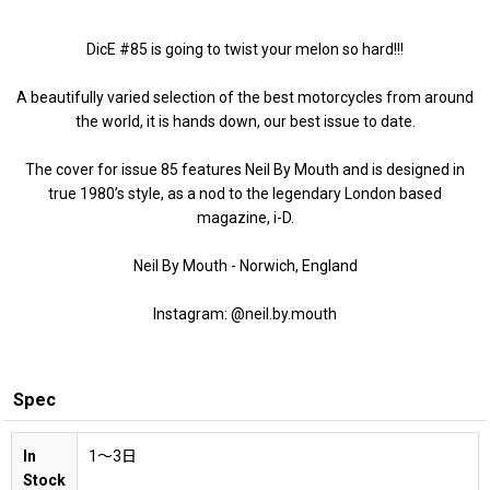
DicE #85 is going to twist your melon so hard!!!
A beautifully varied selection of the best motorcycles from around
the world, it is hands down, our best issue to date.
The cover for issue 85 features Neil By Mouth and is designed in
true 1980’s style, as a nod to the legendary London based
magazine, i-D.
Neil By Mouth - Norwich, England
Instagram: @neil.by.mouth
Spec
In
1〜3日
Stock