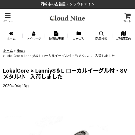
岡崎市の古着屋・クラウドナイン
メニュー
カート
ホーム
マイページ
特商法表示
カテゴリ
商品検索
ご利用案内
ホーム
>
News
>
LokalCore × LanniyS＆L ローカルイーグル付・SVメタル小 入荷しました
LokalCore × LanniyS＆L ローカルイーグル付・SV
メタル小 入荷しました
2020
04
13
年
月
日