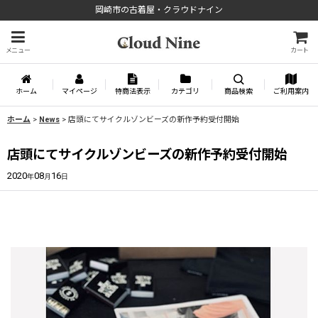
岡崎市の古着屋・クラウドナイン
メニュー
カート
ホーム
マイページ
特商法表示
カテゴリ
商品検索
ご利用案内
ホーム
>
News
>
店頭にてサイクルゾンビーズの新作予約受付開始
店頭にてサイクルゾンビーズの新作予約受付開始
2020
08
16
年
月
日