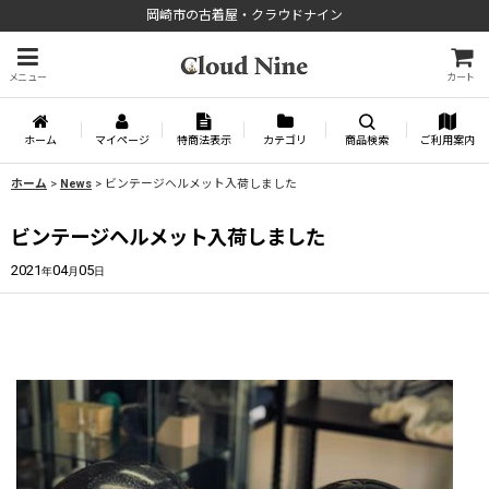
岡崎市の古着屋・クラウドナイン
メニュー
カート
ホーム
マイページ
特商法表示
カテゴリ
商品検索
ご利用案内
ホーム
>
News
>
ビンテージヘルメット入荷しました
ビンテージヘルメット入荷しました
2021
04
05
年
月
日