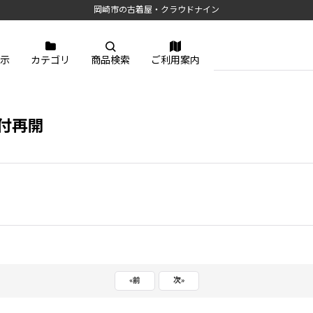
岡崎市の古着屋・クラウドナイン
示
カテゴリ
商品検索
ご利用案内
付再開
«
前
次
»