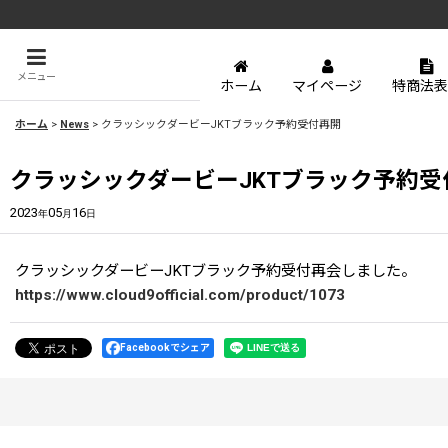
メニュー
ホーム
マイページ
特商法表
ホーム
>
News
>
クラッシックダービーJKTブラック予約受付再開
クラッシックダービーJKTブラック予約受
2023
05
16
年
月
日
クラッシックダービーJKTブラック予約受付再会しました。
https://www.cloud9official.com/product/1073
Facebookでシェア