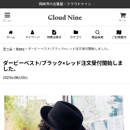
岡崎市の古着屋・クラウドナイン
メニュー
カート
ホーム
マイページ
特商法表示
カテゴリ
商品検索
ご利用案内
ホーム
>
News
>
ダービーベスト/ブラック×レッド注文受付開始しました。
ダービーベスト/ブラック×レッド注文受付開始しま
した。
2025
08
03
年
月
日