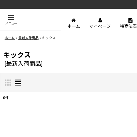
メニュー
ホーム
マイページ
特商法表
ホーム
>
最新入荷商品
>
キックス
キックス
[
最新入荷商品
]
0
件
表示数
:
並び順
: