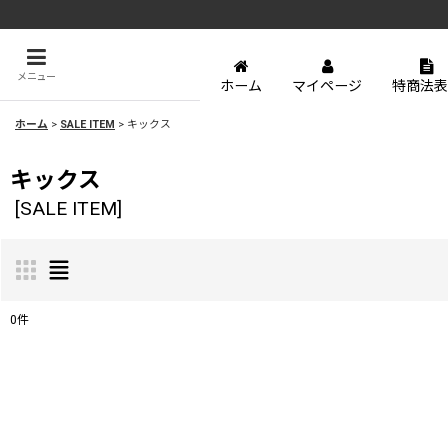
メニュー
ホーム
マイページ
特商法表
ホーム
>
SALE ITEM
>
キックス
キックス
[
SALE ITEM
]
0
件
表示数
:
並び順
: