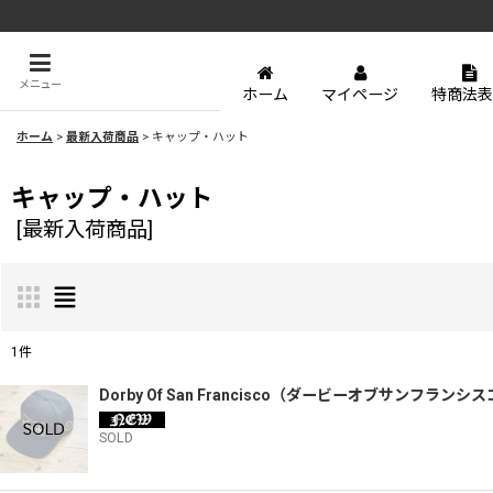
メニュー
ホーム
マイページ
特商法表
ホーム
>
最新入荷商品
>
キャップ・ハット
キャップ・ハット
[
最新入荷商品
]
1
件
表示数
:
Dorby Of San Francisco（ダービーオブサン
SOLD
並び順
: