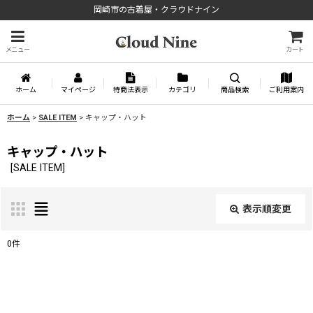
岡崎市の古着屋・クラウドナイン
メニュー
カート
ホーム
マイページ
特商法表示
カテゴリ
商品検索
ご利用案内
ホーム
>
SALE ITEM
>
キャップ・ハット
キャップ・ハット
[
SALE ITEM
]
表示順変更
閉じる
0
件
表示数
:
並び順
: