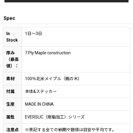
Spec
In
1日〜3日
Stock
厚み
7 Ply Maple construction
（最高
値）：
素材
100％北米メイプル（楓の木）
付属
本体&ステッカー
生産
MADE IN CHINA
属性
EVERSLIC（樹脂加工）シリーズ
注意点
※表記する全ての納期や数値は目安や平均です。