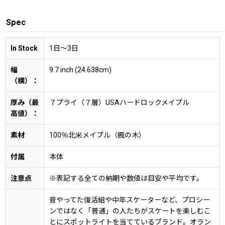
Spec
In Stock
1日〜3日
幅
9.7 inch (24.638cm)
（横）：
厚み（最
７プライ（７層）USAハードロックメイプル
高値）：
素材
100％北米メイプル（楓の木）
付属
本体
注意点
※表記する全ての納期や数値は目安や平均です。
昔やってた復活組や中年スケーターなど、プロシー
ンではなく「普通」の人たちがスケートを楽しむこ
とにスポットライトを当てているブランド。オラン