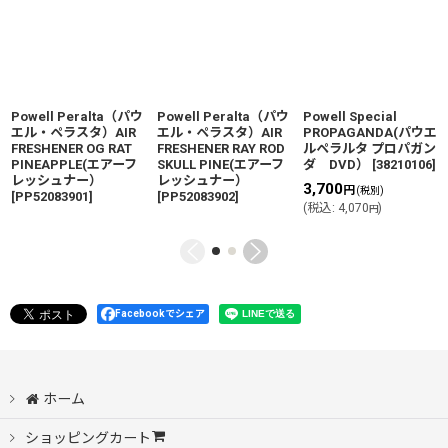
Powell Peralta（パウ
Powell Peralta（パウ
Powell Special
エル・ペラスタ）AIR
エル・ペラスタ）AIR
PROPAGANDA(パウエ
FRESHENER OG RAT
FRESHENER RAY ROD
ルペラルタ プロパガン
PINEAPPLE(エアーフ
SKULL PINE(エアーフ
ダ DVD）
[
38210106
]
レッシュナー）
レッシュナー）
3,700
円
(税別)
[
PP52083901
]
[
PP52083902
]
(
税込
:
4,070
)
円
Facebookでシェア
ホーム
ショッピングカート