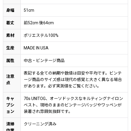
身幅
51cm
着丈
前52cm 後64cm
素材
ポリエステル100%
生産
MADE IN USA
属性
中古・ビンテージ商品
表記する全ての納期や数値は目安や平均です。ビンテ
注意
ージ商品のサイズ感は現代の感覚と大きく異なる場合
点
があります。必ず実測値をご覧ください。
キャ
70s UNITOG、オーソドックスなキルティングナイロン
プシ
ベスト、現地のままのビンテージバッジやワッペンが
ョン
装着され雰囲気抜群です。
清掃
クリーニング済み
作業