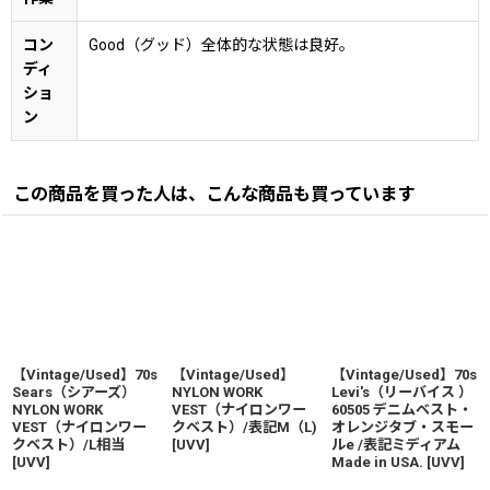
コン
Good（グッド）全体的な状態は良好。
ディ
ショ
ン
この商品を買った人は、こんな商品も買っています
【Vintage/Used】70s
【Vintage/Used】
【Vintage/Used】70s
Sears（シアーズ）
NYLON WORK
Levi's（リーバイス ）
NYLON WORK
VEST（ナイロンワー
60505 デニムベスト・
VEST（ナイロンワー
クベスト）/表記M（L)
オレンジタブ・スモー
クベスト）/L相当
[
UVV
]
ルe /表記ミディアム
[
UVV
]
Made in USA.
[
UVV
]