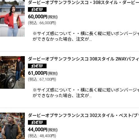
ダービーオブサンフランシスコ・308スタイル・ダービ
60,000
円
(税別)
(
税込
:
66,000
)
円
※サイズ感について・・横に長く縦に短いボンバージ
ができなかった場合、注文が…
ダービーオブサンフランシスコ 308スタイル 2WAYパ
61,000
円
(税別)
(
税込
:
67,100
)
円
※サイズ感について・・横に長く縦に短いボンバージ
ができなかった場合、注文が…
ダービーオブサンフランシスコ 302スタイル・ベスト/
44,000
円
(税別)
(
税込
:
48,400
)
円