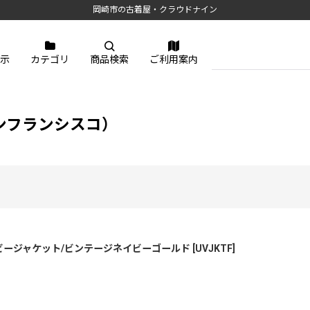
岡崎市の古着屋・クラウドナイン
示
カテゴリ
商品検索
ご利用案内
オブサンフランシスコ）
ビージャケット/ビンテージネイビーゴールド
[
UVJKTF
]