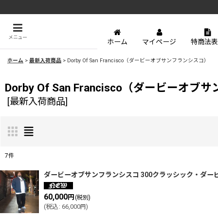
メニュー
ホーム
マイページ
特商法表
ホーム
>
最新入荷商品
>
Dorby Of San Francisco（ダービーオブサンフランシスコ）
Dorby Of San Francisco（ダービー
[
最新入荷商品
]
7
件
表示数
:
ダービーオブサンフランシスコ 300クラッシック・ダー
60,000
円
(税別)
並び順
:
(
税込
:
66,000
)
円