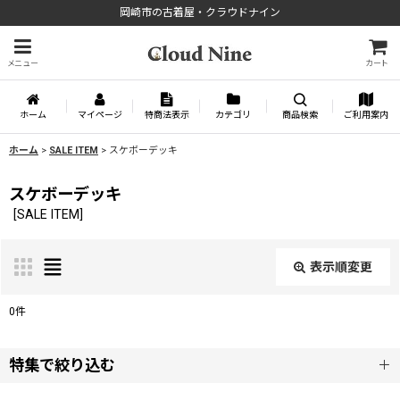
岡崎市の古着屋・クラウドナイン
メニュー
カート
ホーム
マイページ
特商法表示
カテゴリ
商品検索
ご利用案内
ホーム
>
SALE ITEM
>
スケボーデッキ
スケボーデッキ
[
SALE ITEM
]
表示順変更
閉じる
0
件
表示数
:
特集で絞り込む
並び順
: