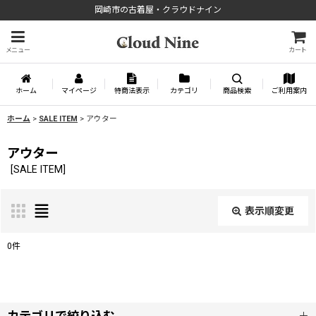
岡崎市の古着屋・クラウドナイン
メニュー
カート
ホーム
マイページ
特商法表示
カテゴリ
商品検索
ご利用案内
ホーム
>
SALE ITEM
>
アウター
アウター
[
SALE ITEM
]
表示順変更
閉じる
0
件
サブカテゴリ
: