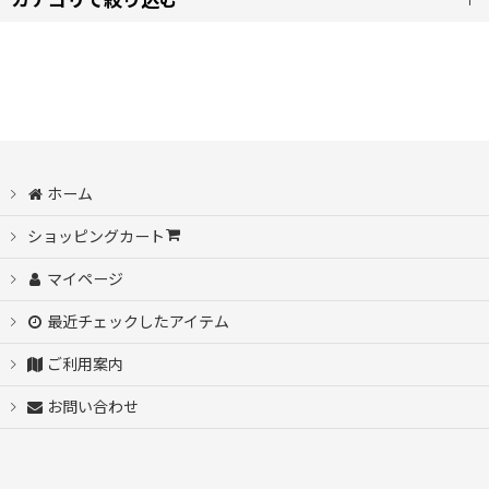
カテゴリで絞り込む
表示数
:
アウター (全商品)
並び順
:
Derby Of SanFrancisco （ダービーオブサンフランシスコ）
絞り込む
コート
ホーム
ショッピングカート
ジャケット
マイページ
ジップ・フードパーカー
最近チェックしたアイテム
ベスト・ジレ
ご利用案内
お問い合わせ