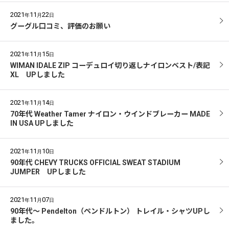
2021
11
22
年
月
日
グーグル口コミ、評価のお願い
2021
11
15
年
月
日
WIMAN IDALE ZIP コーデュロイ切り返しナイロンベスト/表記
XL UPしました
2021
11
14
年
月
日
70年代 Weather Tamer ナイロン・ウインドブレーカー MADE
IN USA UPしました
2021
11
10
年
月
日
90年代 CHEVY TRUCKS OFFICIAL SWEAT STADIUM
JUMPER UPしました
2021
11
07
年
月
日
90年代〜 Pendelton（ペンドルトン） トレイル・シャツUPし
ました。