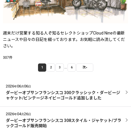
週末だけ営業する知る人ぞ知るセレクトショップCloud Nineの最新
ニュースや日々の日記を綴っております。お気軽に読み流してくだ
さい。
307
件
...
1
2
3
6
次
»
2026
06
06
年
月
日
ダービーオブサンフランシスコ 300クラッシック・ダービージ
ャケット/ビンテージネイビーゴールド追加しました
2026
04
26
年
月
日
ダービーオブサンフランシスコ 308スタイル・ジャケット/ブラ
ックゴールド販売開始