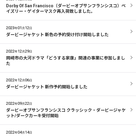
Dorby Of San Francisco（ダービーオブサンフランシスコ）ペ
イズリー・ゲイターマスク再入荷致しました。
2023
01
12
年
月
日
ダービージャケット 新色の予約受け付け開始しました
2022
12
29
年
月
日
岡崎市の大河ドラマ「どうする家康」関連の事業に参加しまし
た
2022
12
06
年
月
日
ダービージャケット 新作予約開始しました
2022
09
22
年
月
日
ダービーオブサンフランシスコ クラッシック・ダービージャケ
ット/ダークカーキ受付開始
2022
04
14
年
月
日