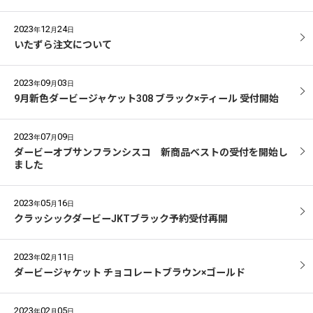
2023
12
24
年
月
日
いたずら注文について
2023
09
03
年
月
日
9月新色ダービージャケット308 ブラック×ティール 受付開始
2023
07
09
年
月
日
ダービーオブサンフランシスコ 新商品ベストの受付を開始し
ました
2023
05
16
年
月
日
クラッシックダービーJKTブラック予約受付再開
2023
02
11
年
月
日
ダービージャケット チョコレートブラウン×ゴールド
2023
02
05
年
月
日