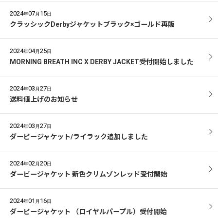
2024
07
15
年
月
日
クラッシックDerbyジャケットブラック×ゴールド再販
2024
04
25
年
月
日
MORNING BREATH INC X DERBY JACKET受付開始しました
2024
03
27
年
月
日
送料値上げのお知らせ
2024
03
27
年
月
日
ダービージャケット/ライラック追加しました
2024
02
20
年
月
日
ダービージャケット 新色クリムゾンレッド受付開始
2024
01
16
年
月
日
ダービージャケット （ロイヤルパープル）受付開始