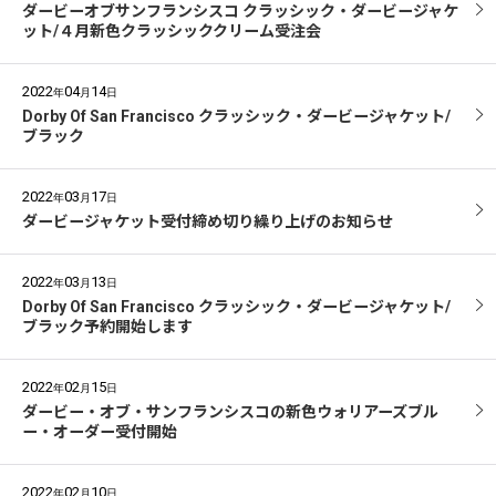
ダービーオブサンフランシスコ クラッシック・ダービージャケ
ット/４月新色クラッシッククリーム受注会
2022
04
14
年
月
日
Dorby Of San Francisco クラッシック・ダービージャケット/
ブラック
2022
03
17
年
月
日
ダービージャケット受付締め切り繰り上げのお知らせ
2022
03
13
年
月
日
Dorby Of San Francisco クラッシック・ダービージャケット/
ブラック予約開始します
2022
02
15
年
月
日
ダービー・オブ・サンフランシスコの新色ウォリアーズブル
ー・オーダー受付開始
2022
02
10
年
月
日