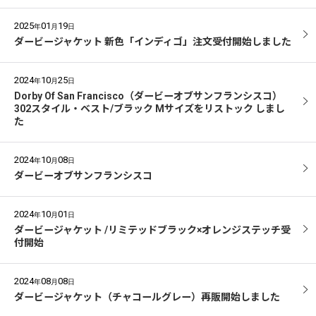
2025
01
19
年
月
日
ダービージャケット 新色「インディゴ」注文受付開始しました
2024
10
25
年
月
日
Dorby Of San Francisco（ダービーオブサンフランシスコ）
302スタイル・ベスト/ブラック Mサイズをリストック しまし
た
2024
10
08
年
月
日
ダービーオブサンフランシスコ
2024
10
01
年
月
日
ダービージャケット /リミテッドブラック×オレンジステッチ受
付開始
2024
08
08
年
月
日
ダービージャケット（チャコールグレー）再販開始しました