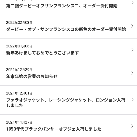
第二回ダービーオブサンフランシスコ、オーダー受付開始
2022
02
03
年
月
日
ダービー・オブ・サンフランシスコの新色のオーダー受付開始
2022
01
06
年
月
日
新年あけましておめでとうございます
2021
12
29
年
月
日
年末年始の営業のお知らせ
2021
12
01
年
月
日
ファラオジャケット、レーシングジャケット、ロンジョン入荷
しました
2021
11
27
年
月
日
1950年代ブラックパンサーオブジェ入荷しました