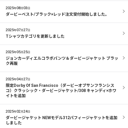
2025
08
03
年
月
日
ダービーベスト/ブラック×レッド注文受付開始しました。
2025
07
27
年
月
日
Tシャツカテゴリを更新しました
2025
05
25
年
月
日
ジョンカーディエルコラボパンツ＆ダービージャケット ブラッ
ク再販
2025
04
27
年
月
日
限定Dorby Of San Francisco（ダービーオブサンフランシス
コ）クラッシック・ダービージャケット/308 キャンディ×ホワ
イトを追加
2025
02
24
年
月
日
ダービージャケット NEWモデル312パフィージャケットを追加
しました