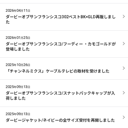
2026
04
11
年
月
日
ダービーオブサンフランシスコ302ベストBK×GLD再販しまし
た
2026
01
25
年
月
日
ダービーオブサンフランシスコ/フーディー ・カモゴールドが
登場しました
2025
10
26
年
月
日
「チャンネルミクス」ケーブルテレビの取材を受けました
2025
09
13
年
月
日
ダービーオブサンフランシスコ/スナットパックキャップが入
荷しました
2025
09
13
年
月
日
ダービージャケット/ネイビーの全サイズ受付を再開しました