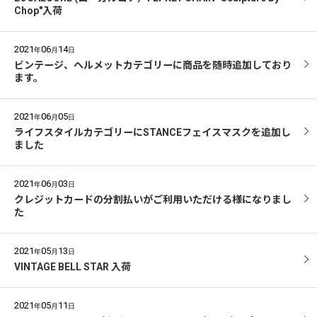
Chop"入荷
2021
06
14
年
月
日
ビンテージ、ヘルメットカテゴリーに商品を随時追加しており
ます。
2021
06
05
年
月
日
ライフスタイルカテゴリーにSTANCEフェイスマスクを追加し
ました
2021
06
03
年
月
日
クレジットカードの分割払いがご利用いただける様になりまし
た
2021
05
13
年
月
日
VINTAGE BELL STAR 入荷
2021
05
11
年
月
日