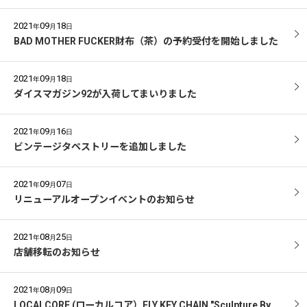
2021
09
18
年
月
日
BAD MOTHER FUCKER財布（茶）の予約受付を開始しました
2021
09
18
年
月
日
ダイスマガジン92が入荷してまいりました
2021
09
16
年
月
日
ビンテージタペストリーを追加しました
2021
09
07
年
月
日
リニューアルオープンイベントのお知らせ
2021
08
25
年
月
日
店舗移転のお知らせ
2021
08
09
年
月
日
LOCALCORE (ローカルコア）FLY KEY CHAIN "Sculpture By