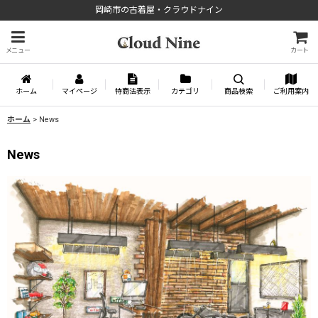
岡崎市の古着屋・クラウドナイン
メニュー
カート
ホーム
マイページ
特商法表示
カテゴリ
商品検索
ご利用案内
ホーム
>
News
News