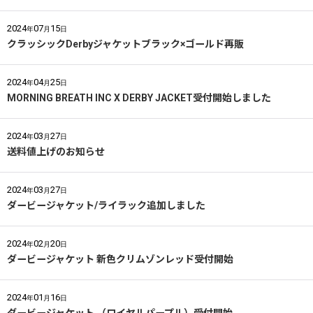
2024
07
15
年
月
日
クラッシックDerbyジャケットブラック×ゴールド再販
2024
04
25
年
月
日
MORNING BREATH INC X DERBY JACKET受付開始しました
2024
03
27
年
月
日
送料値上げのお知らせ
2024
03
27
年
月
日
ダービージャケット/ライラック追加しました
2024
02
20
年
月
日
ダービージャケット 新色クリムゾンレッド受付開始
2024
01
16
年
月
日