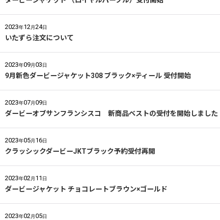
ダービージャケット （ロイヤルパープル）受付開始
2023
12
24
年
月
日
いたずら注文について
2023
09
03
年
月
日
9月新色ダービージャケット308 ブラック×ティール 受付開始
2023
07
09
年
月
日
ダービーオブサンフランシスコ 新商品ベストの受付を開始しました
2023
05
16
年
月
日
クラッシックダービーJKTブラック予約受付再開
2023
02
11
年
月
日
ダービージャケット チョコレートブラウン×ゴールド
2023
02
05
年
月
日