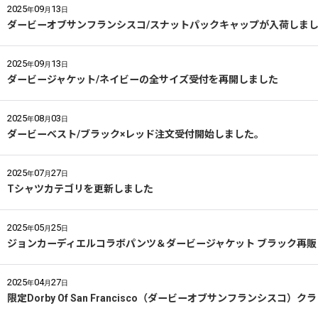
2025
09
13
年
月
日
ダービーオブサンフランシスコ/スナットパックキャップが入荷しま
2025
09
13
年
月
日
ダービージャケット/ネイビーの全サイズ受付を再開しました
2025
08
03
年
月
日
ダービーベスト/ブラック×レッド注文受付開始しました。
2025
07
27
年
月
日
Tシャツカテゴリを更新しました
2025
05
25
年
月
日
ジョンカーディエルコラボパンツ＆ダービージャケット ブラック再販
2025
04
27
年
月
日
限定Dorby Of San Francisco（ダービーオブサンフランシス