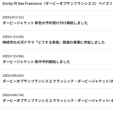
Dorby Of San Francisco（ダービーオブサンフランシスコ）
2023
01
12
年
月
日
ダービージャケット 新色の予約受け付け開始しました
2022
12
29
年
月
日
岡崎市の大河ドラマ「どうする家康」関連の事業に参加しました
2022
12
06
年
月
日
ダービージャケット 新作予約開始しました
2022
09
22
年
月
日
ダービーオブサンフランシスコ クラッシック・ダービージャケット/
2022
04
14
年
月
日
ダービーオブサンフランシスコ クラッシック・ダービージャケット/