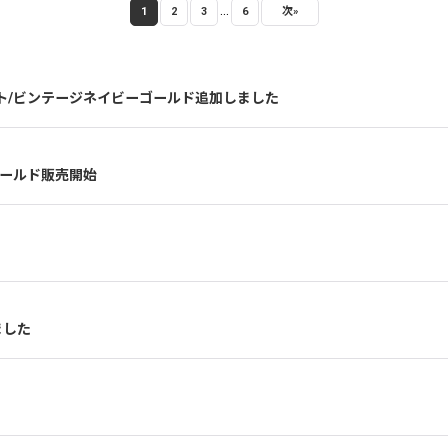
...
1
2
3
6
次
»
ット/ビンテージネイビーゴールド追加しました
ゴールド販売開始
ました