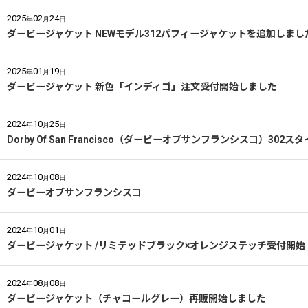
2025
02
24
年
月
日
ダービージャケット NEWモデル312パフィージャケットを追加しまし
2025
01
19
年
月
日
ダービージャケット 新色「インディゴ」注文受付開始しました
2024
10
25
年
月
日
Dorby Of San Francisco（ダービーオブサンフランシスコ）3
2024
10
08
年
月
日
ダービーオブサンフランシスコ
2024
10
01
年
月
日
ダービージャケット /リミテッドブラック×オレンジステッチ受付開始
2024
08
08
年
月
日
ダービージャケット（チャコールグレー）再販開始しました