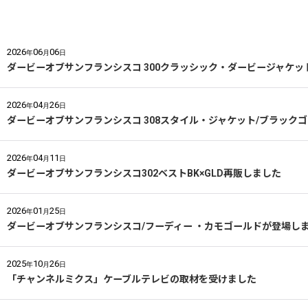
2026
06
06
年
月
日
ダービーオブサンフランシスコ 300クラッシック・ダービージャケ
2026
04
26
年
月
日
ダービーオブサンフランシスコ 308スタイル・ジャケット/ブラック
2026
04
11
年
月
日
ダービーオブサンフランシスコ302ベストBK×GLD再販しました
2026
01
25
年
月
日
ダービーオブサンフランシスコ/フーディー ・カモゴールドが登場し
2025
10
26
年
月
日
「チャンネルミクス」ケーブルテレビの取材を受けました