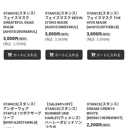
STANCE(スタンス）
STANCE(スタンス）
STANCE(スタンス）
フェイスマスク
フェイスマスク KEVIN
フェイスマスク THE
GREATEFUL DEAD
LYONS MASK
HIVE MASK
MASK
[
AH01D20KEVMUL
]
[
AH01D20THEBLK
]
[
AH01D20GRAMUL
]
3,000
3,000
円
円
(税別)
(税別)
3,000
円
(税別)
(
税込
:
3,300
)
(
税込
:
3,300
)
円
円
(
税込
:
3,300
)
円
カートに入れる
カートに入れる
カートに入れる
STANCE(スタンス）
【SALE40%OFF】
STANCE(スタンス）
アンダーウェア
STANCE(スタンス）
DREAM CREW19
STAPLE 17/ボクサーブ
NUMBER ONE
WHITE
リーフ
HARLEY(ウィメンズ）
[
M556C19DRE#WHT
]
[
M901A20ST6#BLK
]
ハーレーダビッドソン
2,200
円
(税別)
コラボ