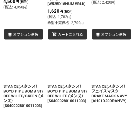
4,500
円
(税別)
(
税込
:
2,420
)
円
[
W525D18NUM#BLK
]
(
税込
:
4,950
)
円
1,620
円
(税別)
(
税込
:
1,782
)
円
希望小売価格
:
2,700
円
オプション選択
カートに入れる
オプション選択
STANCE(スタンス）
STANCE(スタンス）
STANCE(スタンス）
BOYD PIPE BOMB ST/
BOYD PIPE BOMB ST/
フェイスマスク
OFF WHITE/GREEN (メ
OFF WHITE (メンズ）
DRAKE MASK NAVY
ンズ）
[
S0400028010011003
]
[
AH01D20DRANVY
]
[
S0400028010011003
]