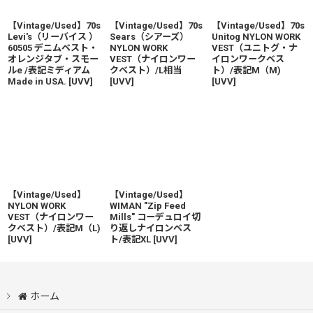
絞り込む
【Vintage/Used】70s
【Vintage/Used】70s
【Vintage/Used】70s
Levi's（リーバイス ）
Sears（シアーズ）
Unitog NYLON WORK
60505 デニムベスト・
NYLON WORK
VEST（ユニトグ・ナ
オレンジタブ・スモー
VEST（ナイロンワー
イロンワークベス
ルe /表記ミディアム
クベスト）/L相当
ト）/表記M（M)
Made in USA.
[
UVV
]
[
UVV
]
[
UVV
]
【Vintage/Used】
【Vintage/Used】
NYLON WORK
WIMAN "Zip Feed
VEST（ナイロンワー
Mills" コーデュロイ切
クベスト）/表記M（L)
り返しナイロンベス
[
UVV
]
ト/表記XL
[
UVV
]
ホーム