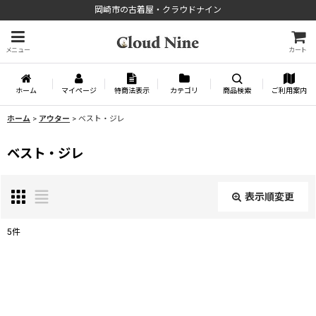
岡崎市の古着屋・クラウドナイン
メニュー
カート
ホーム
マイページ
特商法表示
カテゴリ
商品検索
ご利用案内
ホーム
>
アウター
>
ベスト・ジレ
ベスト・ジレ
表示順変更
閉じる
5
件
表示数
:
並び順
: