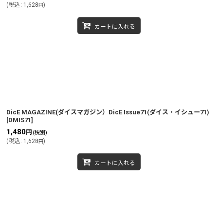
(
税込
:
1,628
)
円
カートに入れる
DicE MAGAZINE(ダイスマガジン）DicE Issue71(ダイス・イシュー71)
[
DMIS71
]
1,480
円
(税別)
(
税込
:
1,628
)
円
カートに入れる