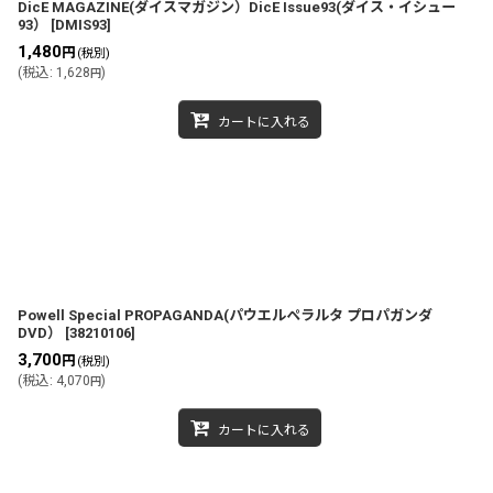
DicE MAGAZINE(ダイスマガジン）DicE Issue93(ダイス・イシュー
93）
[
DMIS93
]
1,480
円
(税別)
(
税込
:
1,628
)
円
カートに入れる
Powell Special PROPAGANDA(パウエルペラルタ プロパガンダ
DVD）
[
38210106
]
3,700
円
(税別)
(
税込
:
4,070
)
円
カートに入れる