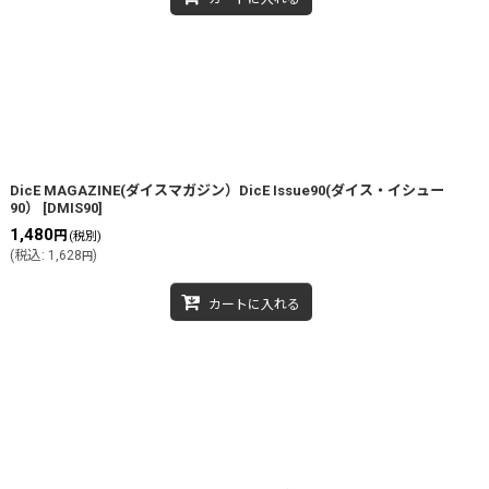
DicE MAGAZINE(ダイスマガジン）DicE Issue90(ダイス・イシュー
90）
[
DMIS90
]
1,480
円
(税別)
(
税込
:
1,628
)
円
カートに入れる