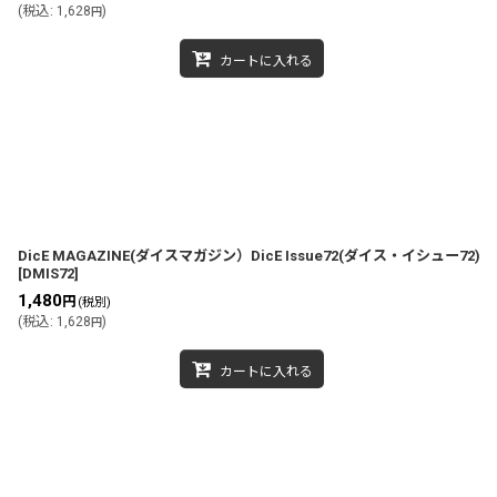
(
税込
:
1,628
)
円
カートに入れる
DicE MAGAZINE(ダイスマガジン）DicE Issue72(ダイス・イシュー72)
[
DMIS72
]
1,480
円
(税別)
(
税込
:
1,628
)
円
カートに入れる