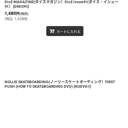
DicE MAGAZINE(ダイスマガジン）DicE Issue91(ダイス・イシュー
91）
[
DMIS91
]
1,480
円
(税別)
(
税込
:
1,628
)
円
カートに入れる
NOLLIE SKATEBOARDING(ノーリースケートボーディング）FIRST
PUSH (HOW TO SKATEBOARDING DVD)
[
NSDVD1
]