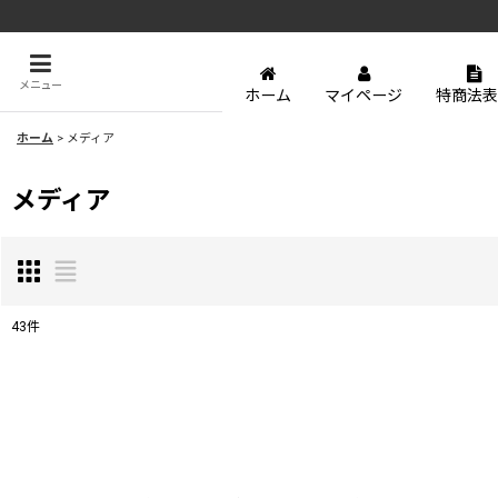
メニュー
ホーム
マイページ
特商法表
ホーム
>
メディア
メディア
43
件
表示数
:
並び順
: