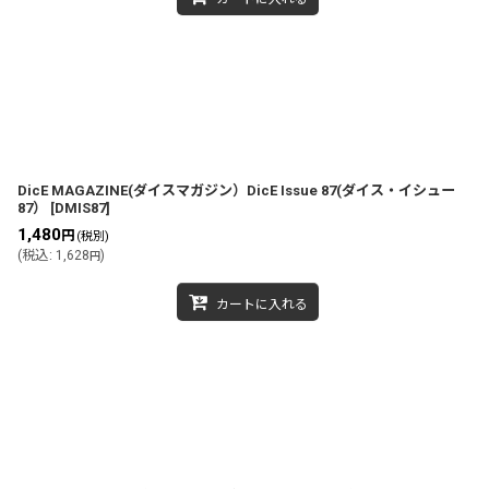
DicE MAGAZINE(ダイスマガジン）DicE Issue 87(ダイス・イシュー
87）
[
DMIS87
]
1,480
円
(税別)
(
税込
:
1,628
)
円
カートに入れる