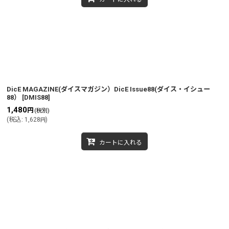
DicE MAGAZINE(ダイスマガジン）DicE Issue88(ダイス・イシュー
88）
[
DMIS88
]
1,480
円
(税別)
(
税込
:
1,628
)
円
カートに入れる