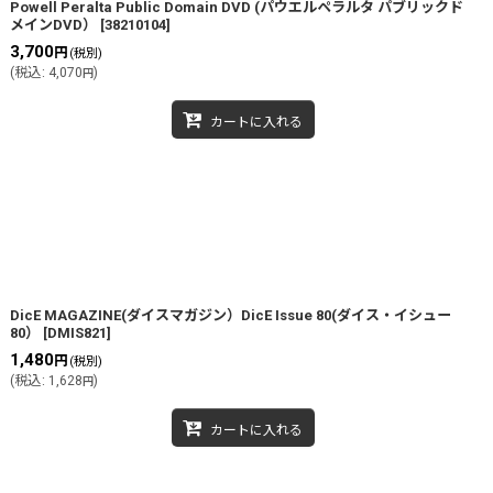
Powell Peralta Public Domain DVD (パウエルペラルタ パブリックド
メインDVD）
[
38210104
]
3,700
円
(税別)
(
税込
:
4,070
)
円
カートに入れる
DicE MAGAZINE(ダイスマガジン）DicE Issue 80(ダイス・イシュー
80）
[
DMIS821
]
1,480
円
(税別)
(
税込
:
1,628
)
円
カートに入れる