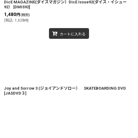
DicE MAGAZINE(ダイスマガジン）DicE Issue92(ダイス・イシュー
92）
[
DMIS92
]
1,480
円
(税別)
(
税込
:
1,628
)
円
カートに入れる
Joy and Sorrow 3 (ジョイアンドソロー） SKATEBOARDING DVD
[
JASDVD３
]