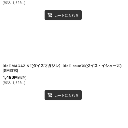
(
税込
:
1,628
)
円
カートに入れる
DicE MAGAZINE(ダイスマガジン）DicE Issue70(ダイス・イシュー70)
[
DMIS70
]
1,480
円
(税別)
(
税込
:
1,628
)
円
カートに入れる