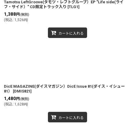
絞り込む
Tamotsu LeftGroove(タモツ・レフトグルーブ）EP "Life side(ライ
フ・サイド）" CD限定トラック入り
[
TLG1
]
1,388
円
(税別)
(
税込
:
1,526
)
円
カートに入れる
DicE MAGAZINE(ダイスマガジン）DicE Issue 81(ダイス・イシュー
81）
[
DMIS821
]
1,480
円
(税別)
(
税込
:
1,628
)
円
カートに入れる