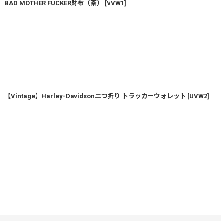
BAD MOTHER FUCKER財布（茶）
[
VVW1
]
【Vintage】Harley-Davidson二つ折り トラッカーウォレット
[
UVW2
]