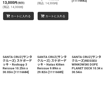
[
11116682
]
13,000
円
(税別)
(
税込
:
14,300
)
円
(
税込
:
14,300
)
円
カートに入れる
カートに入れる
SANTA CRUZ(サンタ
SANTA CRUZ(サンタ
SANTA CRUZ(サンタ
クルーズ) スケボーデ
クルーズ) スケボーデ
クルーズ)REISSEU
ッキ・Roskopp 3
ッキ・Natas Kitten
WINKOWSKI DOPE
Reissue 10.25in x
Reissue 9.89in x
PLANET DECK 10.34 x
30.03in
[
11116684
]
29.82in
[
11116685
]
30.54in