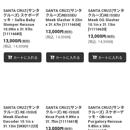
絞り込む
SANTA CRUZ(サンタ
SANTA CRUZ(サンタ
SANTA CRUZ(サンタ
クルーズ) スケボーデ
クルーズ)REISSEU
クルーズ)RE ISSEU
ッキ・Salba Baby
Meek Slasher 9.23in
Meek OG Slasher
Stomper Reissue
x 31.67in
[
11116634
]
10.1in x 31.13in
10.09in x 31.97in
[
11116620
]
13,000
円
(税別)
[
11116683
]
13,000
円
(税別)
(
税込
:
14,300
)
円
13,000
円
(税別)
(
税込
:
14,300
)
円
(
税込
:
14,300
)
円
カートに入れる
カートに入れる
カートに入れる
SANTA CRUZ(サンタ
SANTA CRUZ(サンタ
SANTA CRUZ(サンタ
クルーズ) RE-ISSUE
クルーズ) RE-ISSUE
クルーズ) スケボーデ
Meek Slasher
Knox Punk 9.89in x
ッキ・OBrien
Decoder 10.1in x
31.75in
[
11116618
]
Purgatory Reissue
31.13in
[
SK8211223
]
9.85in x 30in
13,000
円
(税別)