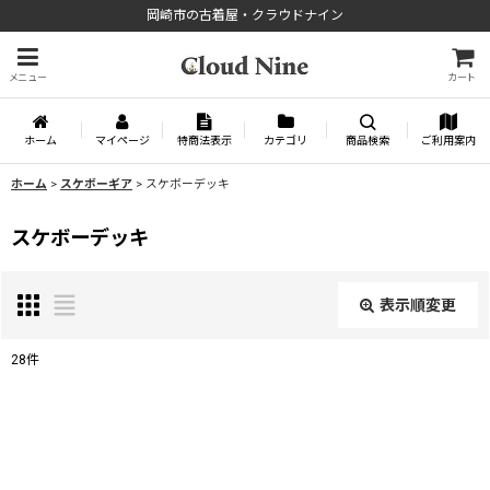
岡崎市の古着屋・クラウドナイン
メニュー
カート
ホーム
マイページ
特商法表示
カテゴリ
商品検索
ご利用案内
ホーム
>
スケボーギア
>
スケボーデッキ
スケボーデッキ
表示順変更
閉じる
28
件
表示数
:
並び順
: