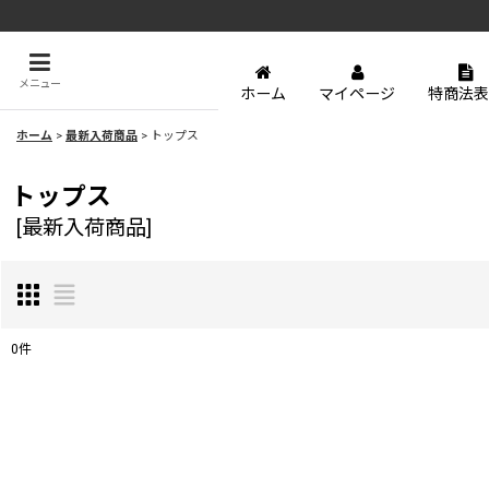
メニュー
ホーム
マイページ
特商法表
ホーム
>
最新入荷商品
>
トップス
トップス
[
最新入荷商品
]
0
件
表示数
:
並び順
: