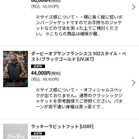
60,000
円
(税別)
(
税込
:
66,000
)
円
絞り込む
※サイズ感について・・横に長く縦に短いボ
ンバージャケットですのでお手持ちのジャケ
ットなどの寸法を測った上でご検討くださ
い。 ※こちらの商品は確保が難…
ダービーオブサンフランシスコ 302スタイル・ベ
スト/ブラックゴールド
[
UVJKT
]
44,000
円
(税別)
(
税込
:
48,400
)
円
※サイズ感について・・オフィシャルスペッ
クが出ておりません。通常のクラッシックジ
ャケットを参考数値でご参照ください。パタ
ーンが若干違い身幅は真っ直ぐで…
ラッキーラビットフット
[
USRF
]
SOLD