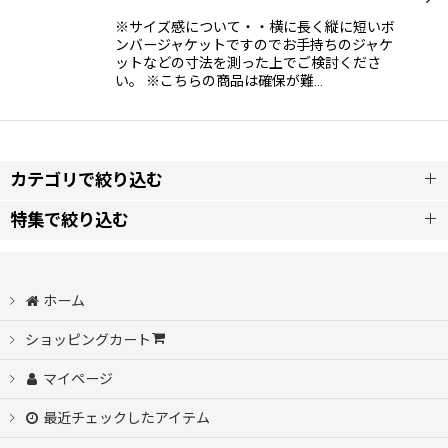
※サイズ感について・・横に長く縦に短いボ
ンバージャケットですのでお手持ちのジャケ
ットなどの寸法を測った上でご検討くださ
い。 ※こちらの商品は確保が難…
カテゴリで絞り込む
特集で絞り込む
アウター
Dorby Of San Francisco（ダービーオブサンフランシスコ）
トップス
ホーム
スケボーデッキ
ショッピングカート
Tシャツ
マイページ
ビンテージ
ボトム
最近チェックしたアイテム
ユーズド