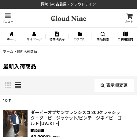
岡崎市の古着屋・クラウドナイン
メニュー
カート
ホーム
マイページ
特商法表示
カテゴリ
商品検索
ご利用案内
ホーム
>
最新入荷商品
最新入荷商品
表示順変更
閉じる
10
件
表示数
:
ダービーオブサンフランシスコ 300クラッシッ
ク・ダービージャケット/ビンテージネイビーゴー
ルド
[
UVJKTF
]
並び順
: