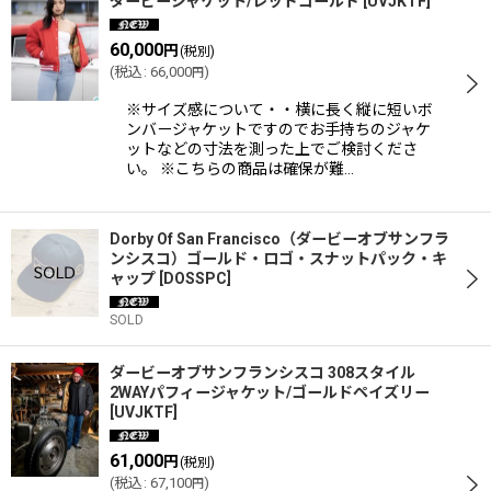
ダービージャケット/レッドゴールド
[
UVJKTF
]
60,000
円
(税別)
(
税込
:
66,000
)
円
※サイズ感について・・横に長く縦に短いボ
ンバージャケットですのでお手持ちのジャケ
ットなどの寸法を測った上でご検討くださ
い。 ※こちらの商品は確保が難…
Dorby Of San Francisco（ダービーオブサンフラ
ンシスコ）ゴールド・ロゴ・スナットパック・キ
ャップ
[
DOSSPC
]
SOLD
ダービーオブサンフランシスコ 308スタイル
2WAYパフィージャケット/ゴールドペイズリー
[
UVJKTF
]
61,000
円
(税別)
(
税込
:
67,100
)
円